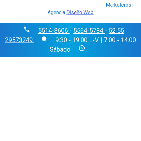
Marketeros
Agencia
Diseño Web
phone
5514-8606
-
5564-5784
-
52 55
fiber_manual_record
29573249
9:30 - 19:00 L-V | 7:00 - 14:00
schedule
Sábado