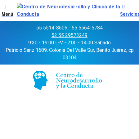
Menú
Servicio
Skip
55 5514-8606
-
55 5564-5784
to
52 55 29573249
content
9:30 - 19:00 L-V - 7:00 - 14:00 Sábado
Patricio Sanz 1609, Colonia Del Valle Sur, Benito Juárez, cp
03104