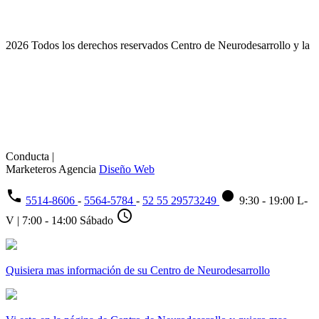
2026 Todos los derechos reservados Centro de Neurodesarrollo y la
Conducta |
Marketeros Agencia
Diseño Web
phone
fiber_manual_record
5514-8606
-
5564-5784
-
52 55 29573249
9:30 - 19:00 L-
schedule
V | 7:00 - 14:00 Sábado
Quisiera mas información de su Centro de Neurodesarrollo