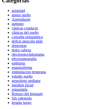
Categorías
ansiedad
apnea sueño
Aprendizaje
autismo
clinicas conducta
clinicas del sueño
consulta psiquiatrica
deficit atención tdah
depresion
dolor cabeza
electroencefalograma
electromiografia
epilepsia
esquizofrenia
estimulacion temprana
estudio sueño
neurologo pediatra
paralisis facial
psiquiatría
Retraso del lenguaje
Sin categoría
terapia juego