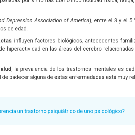
pañadas por síntomas como incomodidad física, fatiga, 
nd Depression Association of America
), entre el 3 y el 
ños de edad.
actas
, influyen factores biológicos, antecedentes famili
 de hiperactividad en las áreas del cerebro relacion
Salud
, la prevalencia de los trastornos mentales es c
 de padecer alguna de estas enfermedades está muy relac
rencia un trastorno psiquiátrico de uno psicológico?