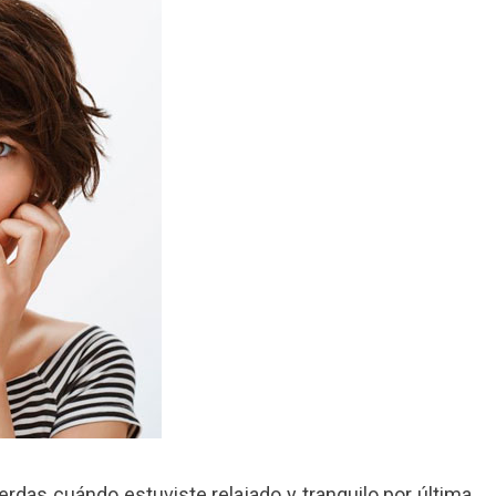
rdas cuándo estuviste relajado y tranquilo por última