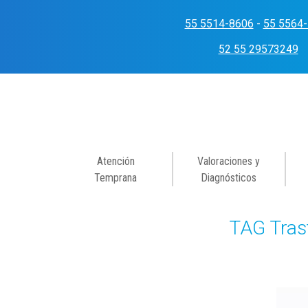
Skip
to
55 5514-8606
-
55 5564
content
52 55 29573249
Atención
Valoraciones y
Temprana
Diagnósticos
TAG Trast