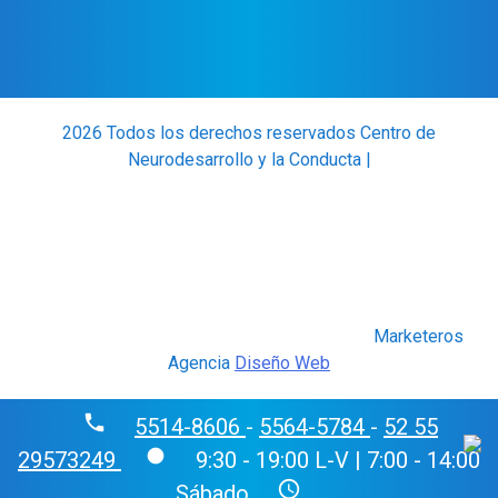
2026 Todos los derechos reservados Centro de
Neurodesarrollo y la Conducta |
Marketeros
Agencia
Diseño Web
phone
5514-8606
-
5564-5784
-
52 55
fiber_manual_record
29573249
9:30 - 19:00 L-V | 7:00 - 14:00
schedule
Sábado