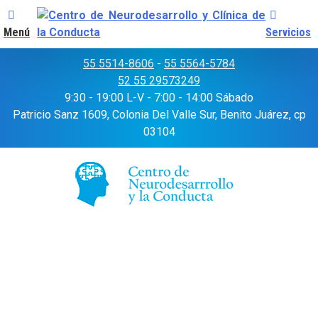
Menú
Servicios
Skip
55 5514-8606
-
55 5564-5784
to
52 55 29573249
content
9:30 - 19:00 L-V - 7:00 - 14:00 Sábado
Patricio Sanz 1609, Colonia Del Valle Sur, Benito Juárez, cp
03104