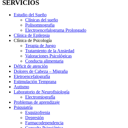
SERVICIOS
Estudio del Sueño
Clínicas del sueño
Polisomnografia
Electroencefalograma Prolongado
Clínica de Epilepsia
Clínica de Psicología
Terapia de Juego
Tratamiento de la Ansiedad
Valoraciones Psicológicas
Conducta alimentaria
Déficit de atención
Dolores de Cabeza – Migraña
Eletroencefalografía
Estimulación Temprana
Autismo
Laboratorio de Neurofisiología
Electromiografía
Problemas de aprendizaje
Psiquiatría
Esquizofrenia
Depresión
Farmacodependencia
Consulta Psiquiátrica