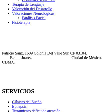
Terapia de Lenguaje
Valoración del Desarrollo
Valoraciónes Neurológicas
Parálisis Facial
Fisioterapia
Patricio Sanz, 1609 Colonia Del Valle Sur, CP 03104.
Benito Juárez Ciudad de México,
CDMX.
SERVICIOS
Clínicas del Sueño
Epilepsia
Tratamiento déficit de atención