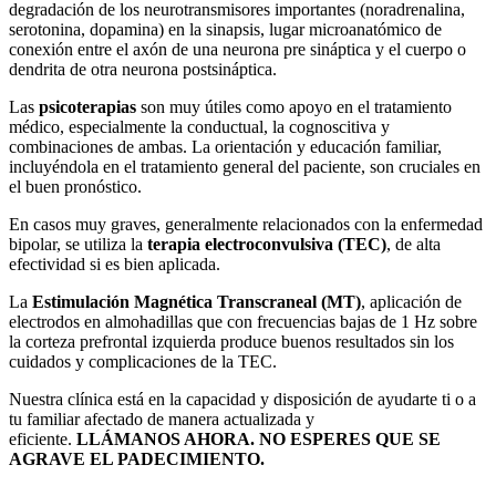
degradación de los neurotransmisores importantes (noradrenalina,
serotonina, dopamina) en la sinapsis, lugar microanatómico de
conexión entre el axón de una neurona pre sináptica y el cuerpo o
dendrita de otra neurona postsináptica.
Las
psicoterapias
son muy útiles como apoyo en el tratamiento
médico, especialmente la conductual, la cognoscitiva y
combinaciones de ambas. La orientación y educación familiar,
incluyéndola en el tratamiento general del paciente, son cruciales en
el buen pronóstico.
En casos muy graves, generalmente relacionados con la enfermedad
bipolar, se utiliza la
terapia electroconvulsiva (TEC)
, de alta
efectividad si es bien aplicada.
La
Estimulación Magnética Transcraneal (MT)
, aplicación de
electrodos en almohadillas que con frecuencias bajas de 1 Hz sobre
la corteza prefrontal izquierda produce buenos resultados sin los
cuidados y complicaciones de la TEC.
Nuestra clínica está en la capacidad y disposición de ayudarte ti o a
tu familiar afectado de manera actualizada y
eficiente.
LLÁMANOS AHORA. NO ESPERES QUE SE
AGRAVE EL PADECIMIENTO.