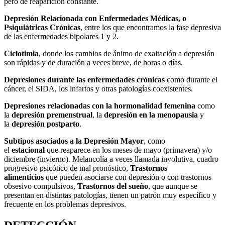
pero de reaparición constante.
Depresión Relacionada con Enfermedades Médicas, o
Psiquiátricas Crónicas
, entre los que encontramos la fase depresiva
de las enfermedades bipolares 1 y 2.
Ciclotimia
, donde los cambios de ánimo de exaltación a depresión
son rápidas y de duración a veces breve, de horas o días.
Depresiones durante las enfermedades crónicas
como durante el
cáncer, el SIDA, los infartos y otras patologías coexistentes.
Depresiones relacionadas con la hormonalidad femenina
como
la
depresión premenstrual
, la
depresión en la menopausia
y
la
depresión postparto
.
Subtipos asociados a la Depresión Mayor
, como
el
estacional
que reaparece en los meses de mayo (primavera) y/o
diciembre (invierno). Melancolía a veces llamada involutiva, cuadro
progresivo psicótico de mal pronóstico,
Trastornos
alimenticios
que pueden asociarse con depresión o con trastornos
obsesivo compulsivos,
Trastornos del sueño
, que aunque se
presentan en distintas patologías, tienen un patrón muy específico y
frecuente en los problemas depresivos.