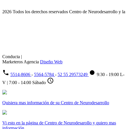
2026 Todos los derechos reservados Centro de Neurodesarrollo y la
Conducta |
Marketeros Agencia
Diseño Web
phone
fiber_manual_record
5514-8606
-
5564-5784
-
52 55 29573249
9:30 - 19:00 L-
schedule
V | 7:00 - 14:00 Sábado
Quisiera mas información de su Centro de Neurodesarrollo
Vi esto en la página de Centro de Neurodesarollo y quiero mas
información