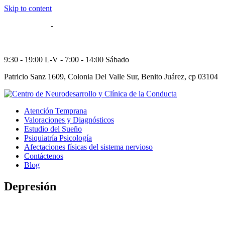
Skip to content
55 5514-8606
-
55 5564-5784
52 55 29573249
9:30 - 19:00 L-V - 7:00 - 14:00 Sábado
Patricio Sanz 1609, Colonia Del Valle Sur, Benito Juárez, cp 03104
Atención Temprana
Valoraciones y Diagnósticos
Estudio del Sueño
Psiquiatría Psicología
Afectaciones físicas del sistema nervioso
Contáctenos
Blog
Depresión