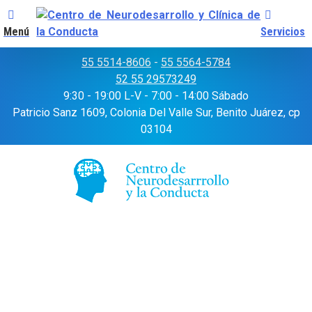
Menú
Servicios
Skip
55 5514-8606
-
55 5564-5784
to
52 55 29573249
content
9:30 - 19:00 L-V - 7:00 - 14:00 Sábado
Patricio Sanz 1609, Colonia Del Valle Sur, Benito Juárez, cp
03104