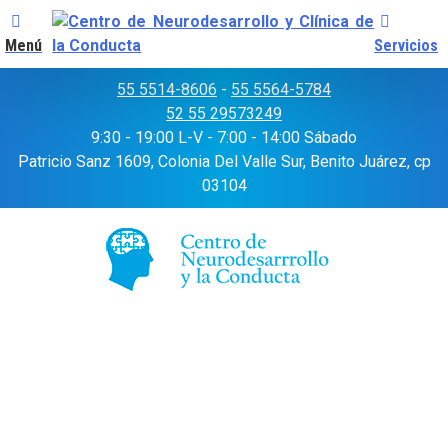
Menú
Servicios
Skip
55 5514-8606
-
55 5564-5784
to
52 55 29573249
content
9:30 - 19:00 L-V - 7:00 - 14:00 Sábado
Patricio Sanz 1609, Colonia Del Valle Sur, Benito Juárez, cp
03104