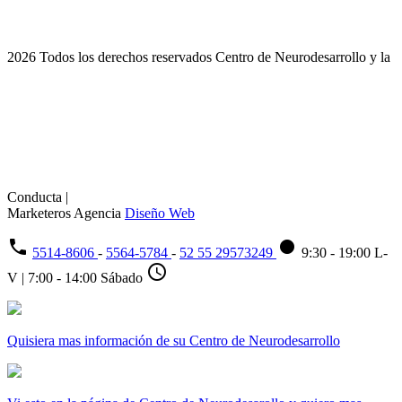
2026 Todos los derechos reservados Centro de Neurodesarrollo y la
Conducta |
Marketeros Agencia
Diseño Web
phone
fiber_manual_record
5514-8606
-
5564-5784
-
52 55 29573249
9:30 - 19:00 L-
schedule
V | 7:00 - 14:00 Sábado
Quisiera mas información de su Centro de Neurodesarrollo