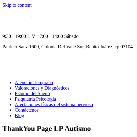
Skip to content
55 5514-8606
-
55 5564-5784
52 55 29573249
9:30 - 19:00 L-V - 7:00 - 14:00 Sábado
Patricio Sanz 1609, Colonia Del Valle Sur, Benito Juárez, cp 03104
Atención Temprana
Valoraciones y Diagnósticos
Estudio del Sueño
Psiquiatría Psicología
Afectaciones físicas del sistema nervioso
Contáctenos
Blog
ThankYou Page LP Autismo