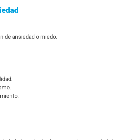
siedad
n de ansiedad o miedo.
lidad.
ismo.
imiento.