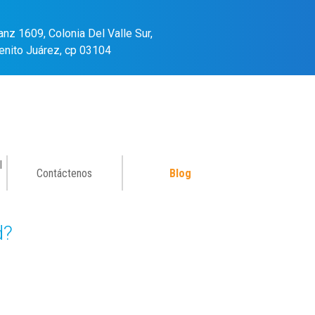
anz 1609, Colonia Del Valle Sur,
enito Juárez, cp 03104
l
Contáctenos
Blog
d?