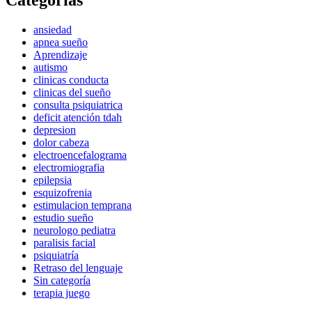
Categorías
ansiedad
apnea sueño
Aprendizaje
autismo
clinicas conducta
clinicas del sueño
consulta psiquiatrica
deficit atención tdah
depresion
dolor cabeza
electroencefalograma
electromiografia
epilepsia
esquizofrenia
estimulacion temprana
estudio sueño
neurologo pediatra
paralisis facial
psiquiatría
Retraso del lenguaje
Sin categoría
terapia juego