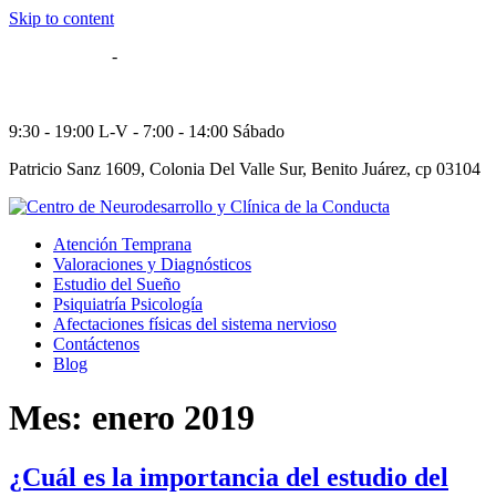
Skip to content
55 5514-8606
-
55 5564-5784
52 55 29573249
9:30 - 19:00 L-V - 7:00 - 14:00 Sábado
Patricio Sanz 1609, Colonia Del Valle Sur, Benito Juárez, cp 03104
Atención Temprana
Valoraciones y Diagnósticos
Estudio del Sueño
Psiquiatría Psicología
Afectaciones físicas del sistema nervioso
Contáctenos
Blog
Mes:
enero 2019
¿Cuál es la importancia del estudio del