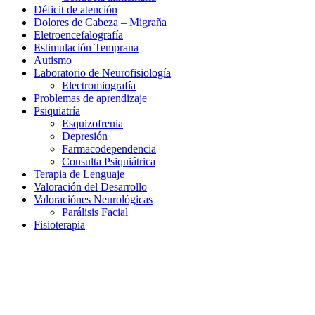
Déficit de atención
Dolores de Cabeza – Migraña
Eletroencefalografía
Estimulación Temprana
Autismo
Laboratorio de Neurofisiología
Electromiografía
Problemas de aprendizaje
Psiquiatría
Esquizofrenia
Depresión
Farmacodependencia
Consulta Psiquiátrica
Terapia de Lenguaje
Valoración del Desarrollo
Valoraciónes Neurológicas
Parálisis Facial
Fisioterapia