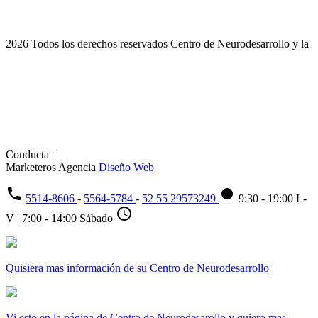
2026 Todos los derechos reservados Centro de Neurodesarrollo y la
Conducta |
Marketeros Agencia
Diseño Web
phone
fiber_manual_record
5514-8606
-
5564-5784
-
52 55 29573249
9:30 - 19:00 L-
schedule
V | 7:00 - 14:00 Sábado
Quisiera mas información de su Centro de Neurodesarrollo
Vi esto en la página de Centro de Neurodesarollo y quiero mas