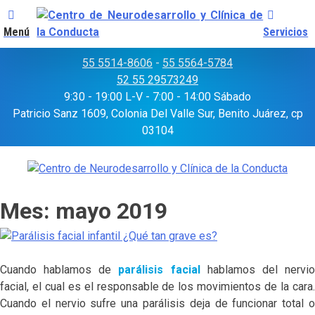
Menú
Servicios
Skip
55 5514-8606
-
55 5564-5784
to
52 55 29573249
content
9:30 - 19:00 L-V - 7:00 - 14:00 Sábado
Patricio Sanz 1609, Colonia Del Valle Sur, Benito Juárez, cp
03104
Mes:
mayo 2019
Cuando hablamos de
parálisis facial
hablamos del nervi
facial, el cual es el responsable de los movimientos de la cara.
Cuando el nervio sufre una parálisis deja de funcionar total o