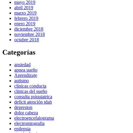
mayo 2019
abril 2019
marzo 2019
febrero 2019
enero 2019
diciembre 2018
noviembre 2018
octubre 2018
Categorías
ansiedad
apnea sueño
Aprendizaje
autismo
clinicas conducta
clinicas del sueño
consulta psiquiatrica
deficit atención tdah
depresion
dolor cabeza
electroencefalograma
electromiografia
epilepsia