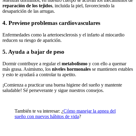
Mientras dormimos, en nuestro cuerpo se activan los mecanismos de
reparación
de
los
tejidos
, incluida la piel, favoreciendo la
desaparición de las arrugas.
4. Previene problemas cardiovasculares
Enfermedades como la arterioesclerosis y el infarto al miocardio
reducen su riesgo de aparición.
5. Ayuda a bajar de peso
Dormir contribuye a regular el
metabolismo
y con ello a quemar
más grasa. Asimismo, los
niveles
hormonales
se mantienen estables
y esto te ayudará a controlar tu apetito.
¡Comienza a practicar una buena higiene del sueño y mantente
saludable! Sé perseverante y sigue nuestros consejos.
También te va interesar: ¿
Cómo manejar la apnea del
sueño con nuevos hábitos de vida
?