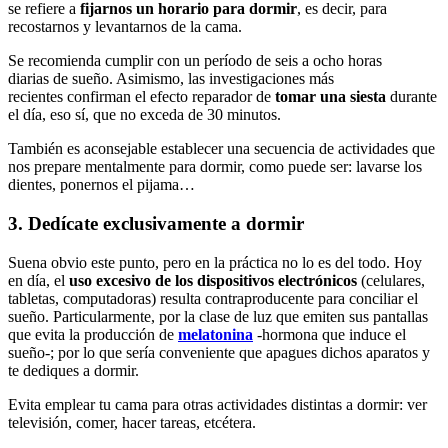
se refiere a
fijarnos
un
horario
para
dormir
, es decir, para
recostarnos y levantarnos de la cama.
Se recomienda cumplir con un período de seis a ocho horas
diarias de sueño. Asimismo, las investigaciones más
recientes confirman el efecto reparador de
tomar
una
siesta
durante
el día, eso sí, que no exceda de 30 minutos.
También es aconsejable establecer una secuencia de actividades que
nos prepare mentalmente para dormir, como puede ser: lavarse los
dientes, ponernos el pijama…
3. Dedícate exclusivamente a dormir
Suena obvio este punto, pero en la práctica no lo es del todo. Hoy
en día, el
uso
excesivo
de
los
dispositivos
electrónicos
(celulares,
tabletas, computadoras) resulta contraproducente para conciliar el
sueño. Particularmente, por la clase de luz que emiten sus pantallas
que evita la producción de
melatonina
-hormona que induce el
sueño-; por lo que sería conveniente que apagues dichos aparatos y
te dediques a dormir.
Evita emplear tu cama para otras actividades distintas a dormir: ver
televisión, comer, hacer tareas, etcétera.