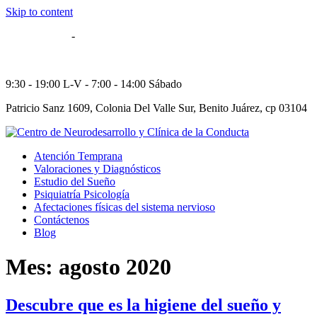
Skip to content
55 5514-8606
-
55 5564-5784
52 55 29573249
9:30 - 19:00 L-V - 7:00 - 14:00 Sábado
Patricio Sanz 1609, Colonia Del Valle Sur, Benito Juárez, cp 03104
Atención Temprana
Valoraciones y Diagnósticos
Estudio del Sueño
Psiquiatría Psicología
Afectaciones físicas del sistema nervioso
Contáctenos
Blog
Mes:
agosto 2020
Descubre que es la higiene del sueño y