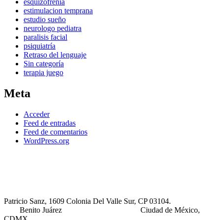
esquizofrenia
estimulacion temprana
estudio sueño
neurologo pediatra
paralisis facial
psiquiatría
Retraso del lenguaje
Sin categoría
terapia juego
Meta
Acceder
Feed de entradas
Feed de comentarios
WordPress.org
Patricio Sanz, 1609 Colonia Del Valle Sur, CP 03104.
Benito Juárez Ciudad de México,
CDMX.