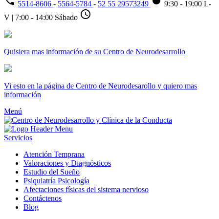
phone
fiber_manual_record
5514-8606
-
5564-5784
-
52 55 29573249
9:30 - 19:00 L-
schedule
V | 7:00 - 14:00 Sábado
Quisiera mas información de su Centro de Neurodesarrollo
Vi esto en la página de Centro de Neurodesarollo y quiero mas
información
Menú
Servicios
Atención Temprana
Valoraciones y Diagnósticos
Estudio del Sueño
Psiquiatría Psicología
Afectaciones físicas del sistema nervioso
Contáctenos
Blog