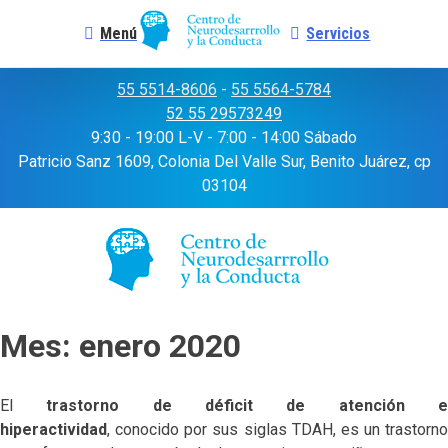
Menú
Servicios
Skip
55 5514-8606
-
55 5564-5784
to
52 55 29573249
content
9:30 - 19:00 L-V - 7:00 - 14:00 Sábado
Patricio Sanz 1609, Colonia Del Valle Sur, Benito Juárez, cp
03104
Mes:
enero 2020
El
trastorno de déficit de atención 
hiperactividad
, conocido por sus siglas TDAH, es un trastorno