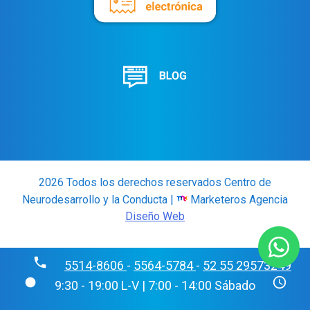
2026 Todos los derechos reservados Centro de
Neurodesarrollo y la Conducta |
Marketeros Agencia
Diseño Web
phone
5514-8606
-
5564-5784
-
52 55 29573249
fiber_manual_record
schedule
9:30 - 19:00 L-V | 7:00 - 14:00 Sábado