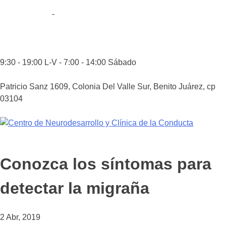
Skip
55 5514-8606
-
55 5564-5784
to
content
52 55 29573249
9:30 - 19:00 L-V - 7:00 - 14:00 Sábado
Patricio Sanz 1609, Colonia Del Valle Sur, Benito Juárez, cp
03104
Conozca los síntomas para
detectar la migraña
2 Abr, 2019