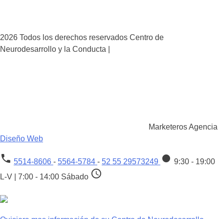
2026 Todos los derechos reservados Centro de
Neurodesarrollo y la Conducta |
Marketeros Agencia
Diseño Web
phone
fiber_manual_record
5514-8606
-
5564-5784
-
52 55 29573249
9:30 - 19:00
schedule
L-V | 7:00 - 14:00 Sábado