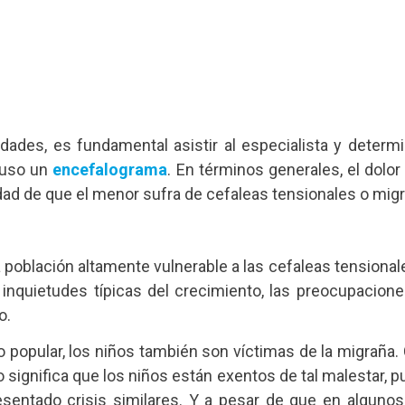
idades, es fundamental asistir al especialista y determ
luso un
encefalograma
. En términos generales, el dol
idad de que el menor sufra de cefaleas tensionales o mig
 población altamente vulnerable a las cefaleas tensional
nquietudes típicas del crecimiento, las preocupaciones 
o.
rio popular, los niños también son víctimas de la migraña
o significa que los niños están exentos de tal malestar,
esentado crisis similares. Y a pesar de que en algun